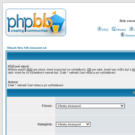
Bolo zaved
FAQ
Hľadať
Nastav
Obsah fóra hifi.slovanet.sk
Kľúčové slová:
Môžete použiť
AND
pre slová, ktoré musia byť vo výsledkoch,
OR
pre také, ktoré tam môžu byť a
N
také, ktoré by vo výsledkoch nemali byť. Znak * nahradí časť reťazca pri vyhľadávaní.
Autora:
Znak * nahradí časť reťazca pri vyhľadávaní.
M
Fórum:
Kategória: