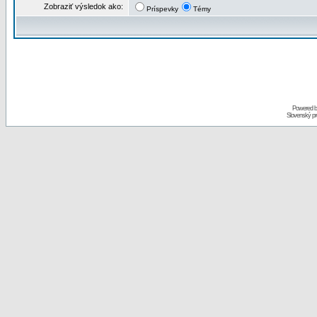
Zobraziť výsledok ako:
Príspevky
Témy
Powered 
Slovenský p