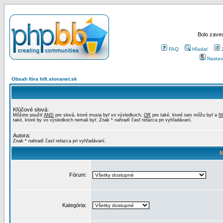
Bolo zaved
FAQ
Hľadať
Nastav
Obsah fóra hifi.slovanet.sk
Kľúčové slová:
Môžete použiť
AND
pre slová, ktoré musia byť vo výsledkoch,
OR
pre také, ktoré tam môžu byť a
N
také, ktoré by vo výsledkoch nemali byť. Znak * nahradí časť reťazca pri vyhľadávaní.
Autora:
Znak * nahradí časť reťazca pri vyhľadávaní.
M
Fórum:
Kategória: