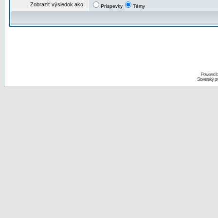
Zobraziť výsledok ako:
Príspevky
Témy
Powered 
Slovenský p