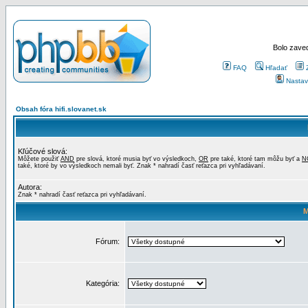
Bolo zaved
FAQ
Hľadať
Nastav
Obsah fóra hifi.slovanet.sk
Kľúčové slová:
Môžete použiť
AND
pre slová, ktoré musia byť vo výsledkoch,
OR
pre také, ktoré tam môžu byť a
N
také, ktoré by vo výsledkoch nemali byť. Znak * nahradí časť reťazca pri vyhľadávaní.
Autora:
Znak * nahradí časť reťazca pri vyhľadávaní.
M
Fórum:
Kategória: