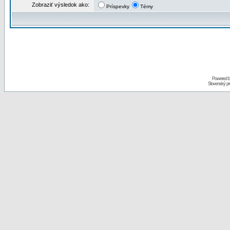
Zobraziť výsledok ako:
Príspevky
Témy
Powered 
Slovenský p