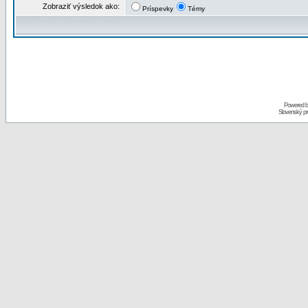
Zobraziť výsledok ako:
Príspevky
Témy
Powered 
Slovenský p