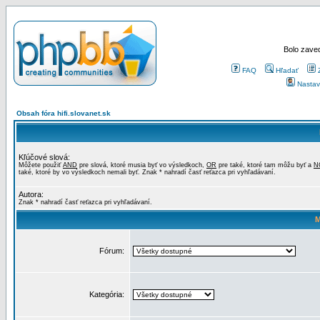
Bolo zaved
FAQ
Hľadať
Nastav
Obsah fóra hifi.slovanet.sk
Kľúčové slová:
Môžete použiť
AND
pre slová, ktoré musia byť vo výsledkoch,
OR
pre také, ktoré tam môžu byť a
N
také, ktoré by vo výsledkoch nemali byť. Znak * nahradí časť reťazca pri vyhľadávaní.
Autora:
Znak * nahradí časť reťazca pri vyhľadávaní.
M
Fórum:
Kategória: