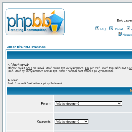
Bolo zaved
FAQ
Hľadať
Nastav
Obsah fóra hifi.slovanet.sk
Kľúčové slová:
Môžete použiť
AND
pre slová, ktoré musia byť vo výsledkoch,
OR
pre také, ktoré tam môžu byť a
N
také, ktoré by vo výsledkoch nemali byť. Znak * nahradí časť reťazca pri vyhľadávaní.
Autora:
Znak * nahradí časť reťazca pri vyhľadávaní.
M
Fórum:
Kategória: