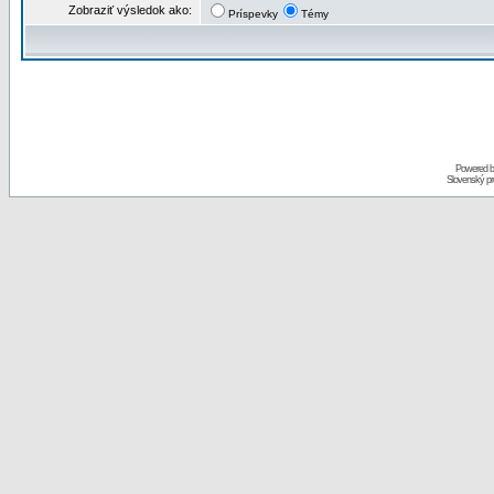
Zobraziť výsledok ako:
Príspevky
Témy
Powered 
Slovenský p