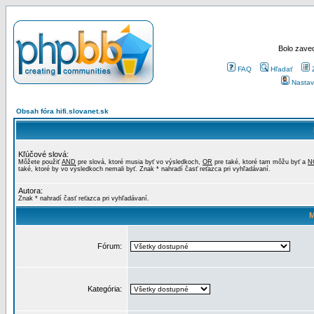
Bolo zaved
FAQ
Hľadať
Nastav
Obsah fóra hifi.slovanet.sk
Kľúčové slová:
Môžete použiť
AND
pre slová, ktoré musia byť vo výsledkoch,
OR
pre také, ktoré tam môžu byť a
N
také, ktoré by vo výsledkoch nemali byť. Znak * nahradí časť reťazca pri vyhľadávaní.
Autora:
Znak * nahradí časť reťazca pri vyhľadávaní.
M
Fórum:
Kategória: