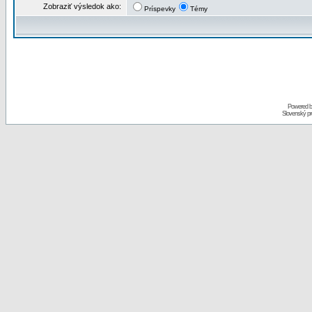
Zobraziť výsledok ako:
Príspevky
Témy
Powered 
Slovenský p