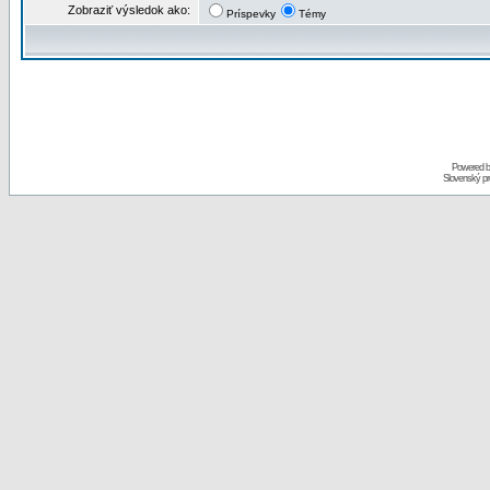
Zobraziť výsledok ako:
Príspevky
Témy
Powered 
Slovenský p