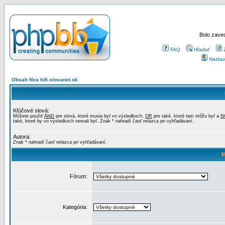
Bolo zaved
FAQ
Hľadať
Nastav
Obsah fóra hifi.slovanet.sk
Kľúčové slová:
Môžete použiť
AND
pre slová, ktoré musia byť vo výsledkoch,
OR
pre také, ktoré tam môžu byť a
N
také, ktoré by vo výsledkoch nemali byť. Znak * nahradí časť reťazca pri vyhľadávaní.
Autora:
Znak * nahradí časť reťazca pri vyhľadávaní.
M
Fórum:
Kategória: