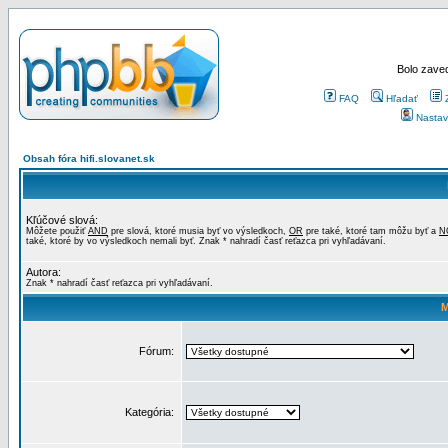
Bolo zaved
FAQ
Hľadať
Nastav
Obsah fóra hifi.slovanet.sk
Kľúčové slová:
Môžete použiť
AND
pre slová, ktoré musia byť vo výsledkoch,
OR
pre také, ktoré tam môžu byť a
N
také, ktoré by vo výsledkoch nemali byť. Znak * nahradí časť reťazca pri vyhľadávaní.
Autora:
Znak * nahradí časť reťazca pri vyhľadávaní.
M
Fórum:
Kategória: