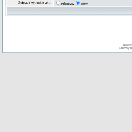
Zobraziť výsledok ako:
Príspevky
Témy
Powered 
Slovenský p