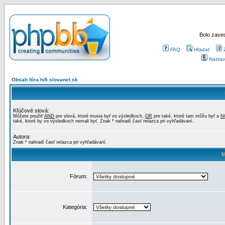
Bolo zaved
FAQ
Hľadať
Nastav
Obsah fóra hifi.slovanet.sk
Kľúčové slová:
Môžete použiť
AND
pre slová, ktoré musia byť vo výsledkoch,
OR
pre také, ktoré tam môžu byť a
N
také, ktoré by vo výsledkoch nemali byť. Znak * nahradí časť reťazca pri vyhľadávaní.
Autora:
Znak * nahradí časť reťazca pri vyhľadávaní.
M
Fórum:
Kategória: