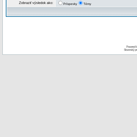
Zobraziť výsledok ako:
Príspevky
Témy
Powered 
Slovenský p