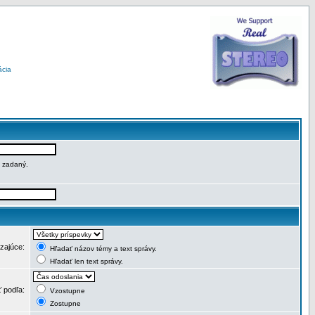
ácia
e zadaný.
dzajúce:
Hľadať názov témy a text správy.
Hľadať len text správy.
ť podľa:
Vzostupne
Zostupne