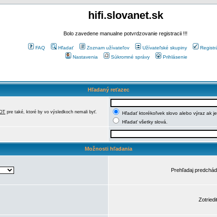
hifi.slovanet.sk
Bolo zavedene manualne potvrdzovanie registracii !!!
FAQ
Hľadať
Zoznam užívateľov
Užívateľské skupiny
Registr
Nastavenia
Súkromné správy
Prihlásenie
Hľadaný reťazec
OT
pre také, ktoré by vo výsledkoch nemali byť.
Hľadať ktorékoľvek slovo alebo výraz ak j
Hľadať všetky slová.
Možnosti hľadania
Prehľadaj predchá
Zotriedi