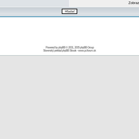
Zobraz
Powered by
phpBB
© 2001, 2005 phpBB Group
Slovenský preklad
phpBB Slovak
-
www.pcforum.sk