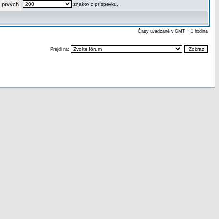
 prvých
znakov z príspevku.
Časy uvádzané v GMT + 1 hodina
Prejdi na: