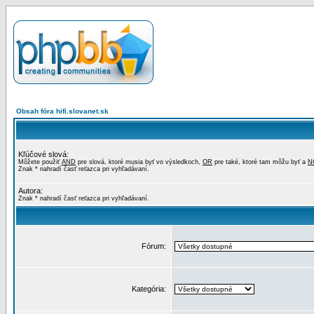
Obsah fóra hifi.slovanet.sk
Kľúčové slová:
Môžete použiť
AND
pre slová, ktoré musia byť vo výsledkoch,
OR
pre také, ktoré tam môžu byť a
N
Znak * nahradí časť reťazca pri vyhľadávaní.
Autora:
Znak * nahradí časť reťazca pri vyhľadávaní.
Fórum:
Kategória: