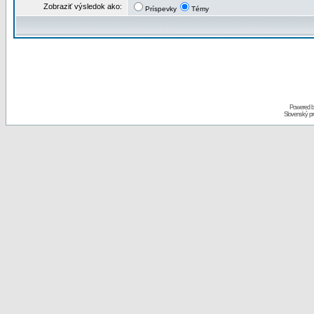
Zobraziť výsledok ako:
Príspevky
Témy
Powered 
Slovenský p