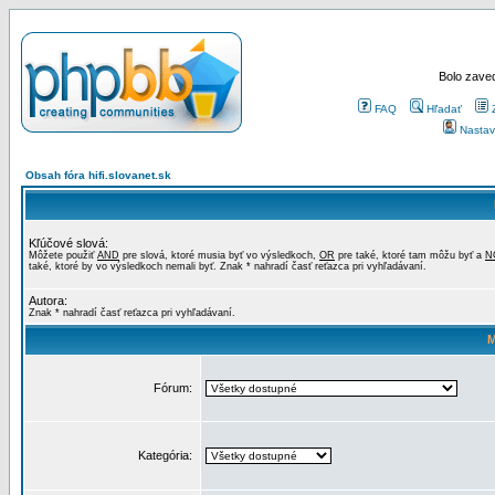
Bolo zaved
FAQ
Hľadať
Nastav
Obsah fóra hifi.slovanet.sk
Kľúčové slová:
Môžete použiť
AND
pre slová, ktoré musia byť vo výsledkoch,
OR
pre také, ktoré tam môžu byť a
N
také, ktoré by vo výsledkoch nemali byť. Znak * nahradí časť reťazca pri vyhľadávaní.
Autora:
Znak * nahradí časť reťazca pri vyhľadávaní.
M
Fórum:
Kategória: