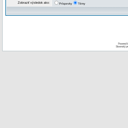
Zobraziť výsledok ako:
Príspevky
Témy
Powered 
Slovenský p