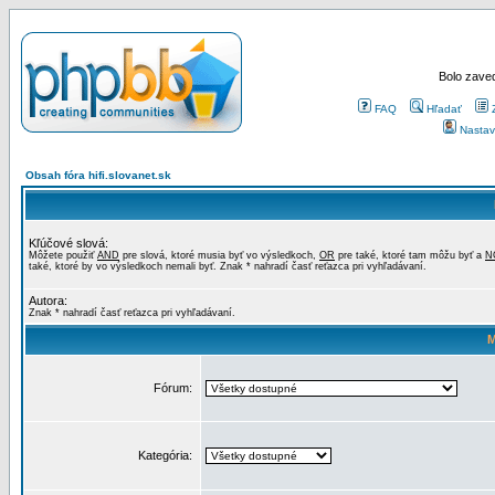
Bolo zaved
FAQ
Hľadať
Nastav
Obsah fóra hifi.slovanet.sk
Kľúčové slová:
Môžete použiť
AND
pre slová, ktoré musia byť vo výsledkoch,
OR
pre také, ktoré tam môžu byť a
N
také, ktoré by vo výsledkoch nemali byť. Znak * nahradí časť reťazca pri vyhľadávaní.
Autora:
Znak * nahradí časť reťazca pri vyhľadávaní.
M
Fórum:
Kategória: