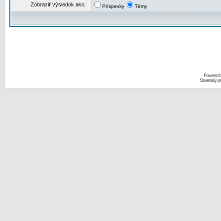
Zobraziť výsledok ako:
Príspevky
Témy
Powered 
Slovenský p