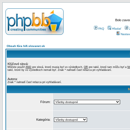
Bolo zaved
FAQ
Hľadať
Nastav
Obsah fóra hifi.slovanet.sk
Kľúčové slová:
Môžete použiť
AND
pre slová, ktoré musia byť vo výsledkoch,
OR
pre také, ktoré tam môžu byť a
N
také, ktoré by vo výsledkoch nemali byť. Znak * nahradí časť reťazca pri vyhľadávaní.
Autora:
Znak * nahradí časť reťazca pri vyhľadávaní.
M
Fórum:
Kategória: