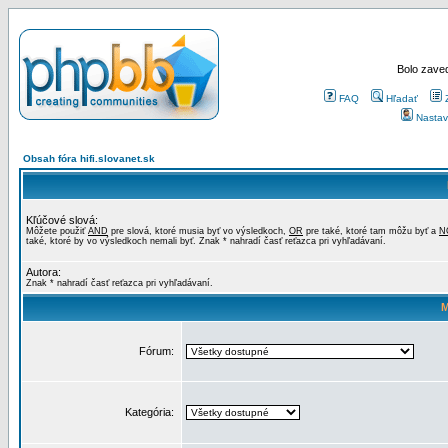
Bolo zaved
FAQ
Hľadať
Nastav
Obsah fóra hifi.slovanet.sk
Kľúčové slová:
Môžete použiť
AND
pre slová, ktoré musia byť vo výsledkoch,
OR
pre také, ktoré tam môžu byť a
N
také, ktoré by vo výsledkoch nemali byť. Znak * nahradí časť reťazca pri vyhľadávaní.
Autora:
Znak * nahradí časť reťazca pri vyhľadávaní.
M
Fórum:
Kategória: