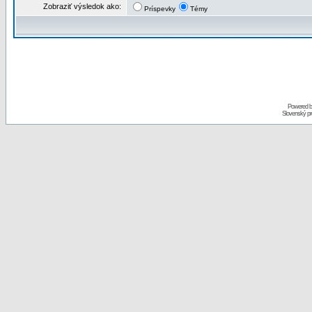
Zobraziť výsledok ako:
Príspevky
Témy
Powered 
Slovenský p