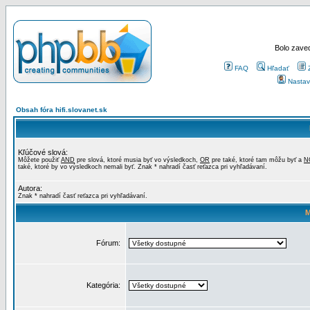
Bolo zaved
FAQ
Hľadať
Nastav
Obsah fóra hifi.slovanet.sk
Kľúčové slová:
Môžete použiť
AND
pre slová, ktoré musia byť vo výsledkoch,
OR
pre také, ktoré tam môžu byť a
N
také, ktoré by vo výsledkoch nemali byť. Znak * nahradí časť reťazca pri vyhľadávaní.
Autora:
Znak * nahradí časť reťazca pri vyhľadávaní.
M
Fórum:
Kategória: