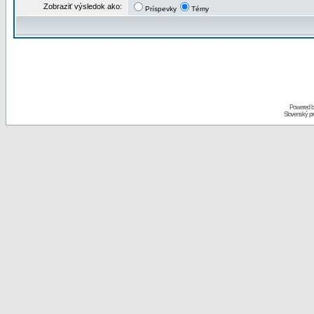
Zobraziť výsledok ako:
Príspevky
Témy
Powered 
Slovenský p