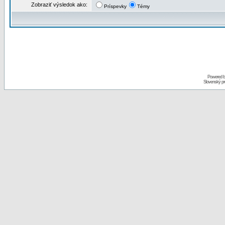
Zobraziť výsledok ako:
Príspevky
Témy
Powered 
Slovenský p