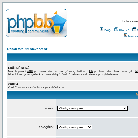
Bolo zaved
FAQ
Hľadať
Nastav
Obsah fóra hifi.slovanet.sk
Kľúčové slová:
Môžete použiť
AND
pre slová, ktoré musia byť vo výsledkoch,
OR
pre také, ktoré tam môžu byť a
N
také, ktoré by vo výsledkoch nemali byť. Znak * nahradí časť reťazca pri vyhľadávaní.
Autora:
Znak * nahradí časť reťazca pri vyhľadávaní.
M
Fórum:
Kategória: