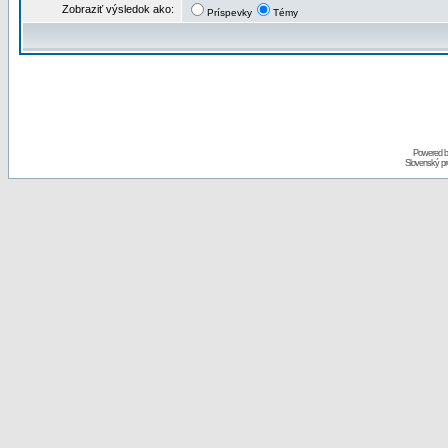
Zobraziť výsledok ako:
Príspevky
Témy
Powered 
Slovenský p