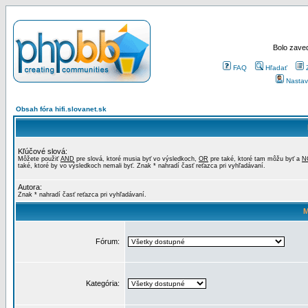
Bolo zaved
FAQ
Hľadať
Nastav
Obsah fóra hifi.slovanet.sk
Kľúčové slová:
Môžete použiť
AND
pre slová, ktoré musia byť vo výsledkoch,
OR
pre také, ktoré tam môžu byť a
N
také, ktoré by vo výsledkoch nemali byť. Znak * nahradí časť reťazca pri vyhľadávaní.
Autora:
Znak * nahradí časť reťazca pri vyhľadávaní.
M
Fórum:
Kategória: