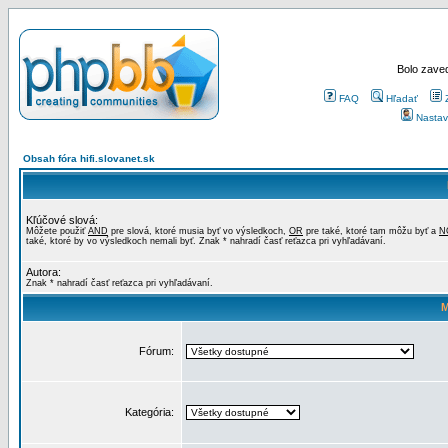
Bolo zaved
FAQ
Hľadať
Nastav
Obsah fóra hifi.slovanet.sk
Kľúčové slová:
Môžete použiť
AND
pre slová, ktoré musia byť vo výsledkoch,
OR
pre také, ktoré tam môžu byť a
N
také, ktoré by vo výsledkoch nemali byť. Znak * nahradí časť reťazca pri vyhľadávaní.
Autora:
Znak * nahradí časť reťazca pri vyhľadávaní.
M
Fórum:
Kategória: