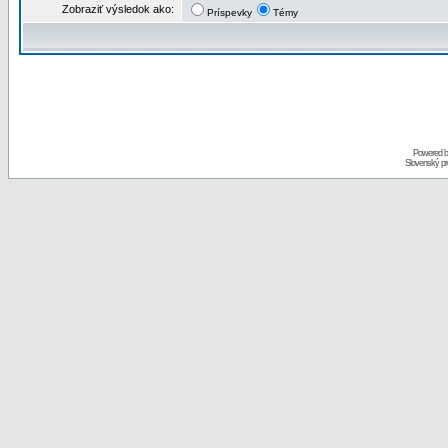
Zobraziť výsledok ako:
Príspevky
Témy
Powered 
Slovenský p