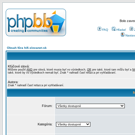
Bolo zaved
FAQ
Hľadať
Nastav
Obsah fóra hifi.slovanet.sk
Kľúčové slová:
Môžete použiť
AND
pre slová, ktoré musia byť vo výsledkoch,
OR
pre také, ktoré tam môžu byť a
N
také, ktoré by vo výsledkoch nemali byť. Znak * nahradí časť reťazca pri vyhľadávaní.
Autora:
Znak * nahradí časť reťazca pri vyhľadávaní.
M
Fórum:
Kategória: