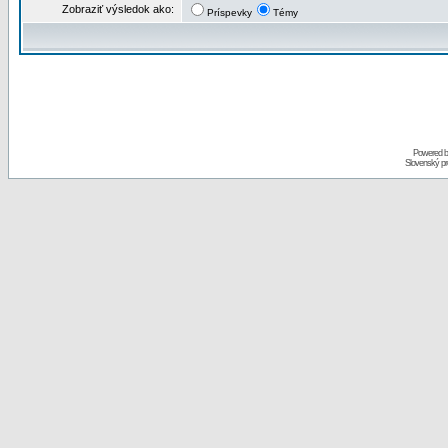
Zobraziť výsledok ako:
Príspevky
Témy
Powered 
Slovenský p