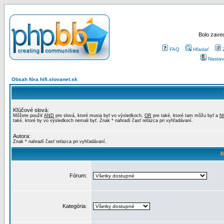
Bolo zaved
FAQ
Hľadať
Nastav
Obsah fóra hifi.slovanet.sk
Kľúčové slová:
Môžete použiť
AND
pre slová, ktoré musia byť vo výsledkoch,
OR
pre také, ktoré tam môžu byť a
N
také, ktoré by vo výsledkoch nemali byť. Znak * nahradí časť reťazca pri vyhľadávaní.
Autora:
Znak * nahradí časť reťazca pri vyhľadávaní.
M
Fórum:
Kategória: