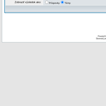
Zobraziť výsledok ako:
Príspevky
Témy
Powered 
Slovenský p