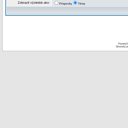
Zobraziť výsledok ako:
Príspevky
Témy
Powered 
Slovenský p