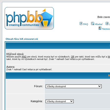
Bolo zaved
FAQ
Hľadať
Nastav
Obsah fóra hifi.slovanet.sk
Kľúčové slová:
Môžete použiť
AND
pre slová, ktoré musia byť vo výsledkoch,
OR
pre také, ktoré tam môžu byť a
N
také, ktoré by vo výsledkoch nemali byť. Znak * nahradí časť reťazca pri vyhľadávaní.
Autora:
Znak * nahradí časť reťazca pri vyhľadávaní.
M
Fórum:
Kategória: