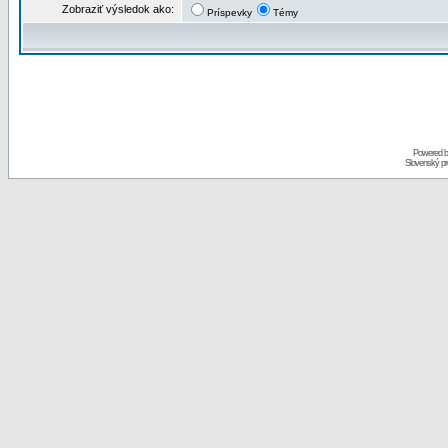
Zobraziť výsledok ako:
Príspevky
Témy
Powered 
Slovenský p