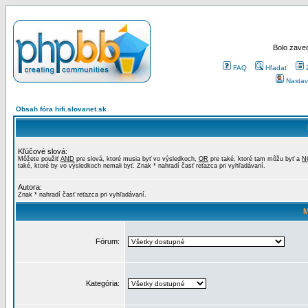
Bolo zaved
FAQ
Hľadať
Nastav
Obsah fóra hifi.slovanet.sk
Kľúčové slová:
Môžete použiť
AND
pre slová, ktoré musia byť vo výsledkoch,
OR
pre také, ktoré tam môžu byť a
N
také, ktoré by vo výsledkoch nemali byť. Znak * nahradí časť reťazca pri vyhľadávaní.
Autora:
Znak * nahradí časť reťazca pri vyhľadávaní.
M
Fórum:
Kategória: