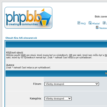
Bolo zaved
FAQ
Hľadať
Nastav
Obsah fóra hifi.slovanet.sk
Kľúčové slová:
Môžete použiť
AND
pre slová, ktoré musia byť vo výsledkoch,
OR
pre také, ktoré tam môžu byť a
N
také, ktoré by vo výsledkoch nemali byť. Znak * nahradí časť reťazca pri vyhľadávaní.
Autora:
Znak * nahradí časť reťazca pri vyhľadávaní.
M
Fórum:
Kategória: