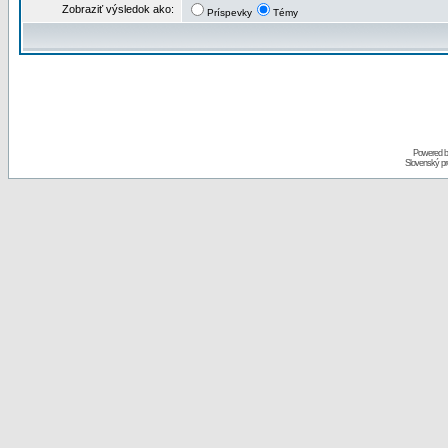
Zobraziť výsledok ako:
Príspevky
Témy
Powered 
Slovenský p