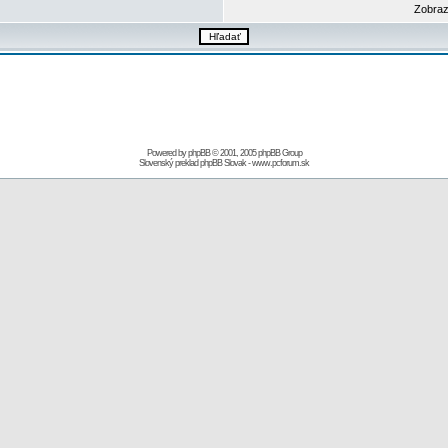
Zobraz
Powered by
phpBB
© 2001, 2005 phpBB Group
Slovenský preklad
phpBB Slovak
-
www.pcforum.sk