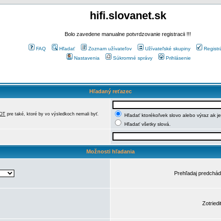
hifi.slovanet.sk
Bolo zavedene manualne potvrdzovanie registracii !!!
FAQ
Hľadať
Zoznam užívateľov
Užívateľské skupiny
Registr
Nastavenia
Súkromné správy
Prihlásenie
Hľadaný reťazec
OT
pre také, ktoré by vo výsledkoch nemali byť.
Hľadať ktorékoľvek slovo alebo výraz ak j
Hľadať všetky slová.
Možnosti hľadania
Prehľadaj predchá
Zotriedi