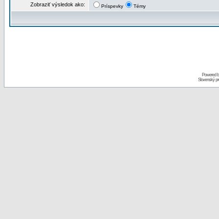
Zobraziť výsledok ako:
Príspevky
Témy
Powered 
Slovenský p