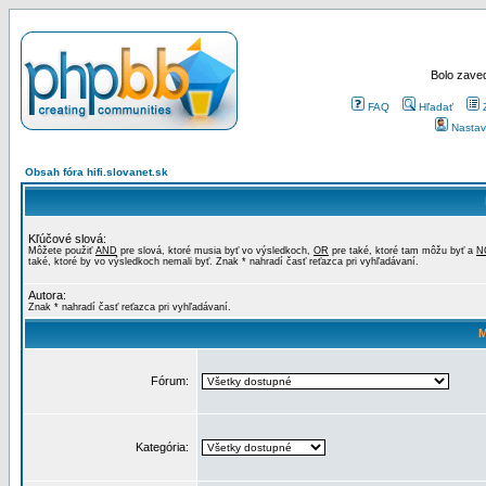
Bolo zaved
FAQ
Hľadať
Nastav
Obsah fóra hifi.slovanet.sk
Kľúčové slová:
Môžete použiť
AND
pre slová, ktoré musia byť vo výsledkoch,
OR
pre také, ktoré tam môžu byť a
N
také, ktoré by vo výsledkoch nemali byť. Znak * nahradí časť reťazca pri vyhľadávaní.
Autora:
Znak * nahradí časť reťazca pri vyhľadávaní.
M
Fórum:
Kategória: