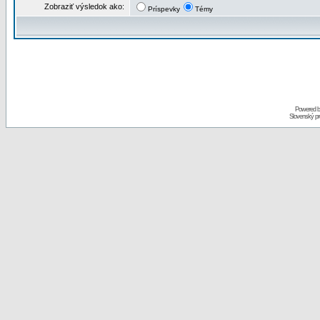
Zobraziť výsledok ako:
Príspevky
Témy
Powered 
Slovenský p