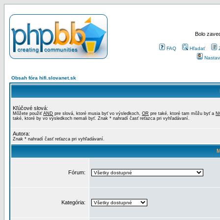
Bolo zaved
FAQ
Hľadať
Nastav
Obsah fóra hifi.slovanet.sk
Kľúčové slová:
Môžete použiť
AND
pre slová, ktoré musia byť vo výsledkoch,
OR
pre také, ktoré tam môžu byť a
N
také, ktoré by vo výsledkoch nemali byť. Znak * nahradí časť reťazca pri vyhľadávaní.
Autora:
Znak * nahradí časť reťazca pri vyhľadávaní.
M
Fórum:
Kategória: