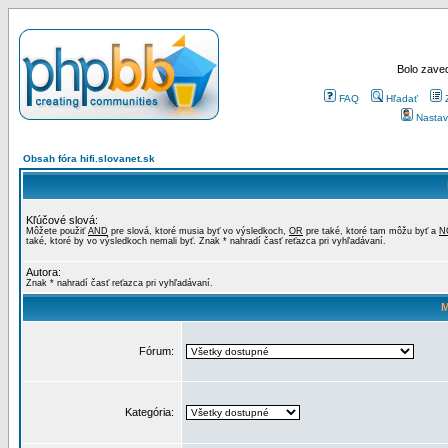
Bolo zaved
FAQ
Hľadať
Nastav
Obsah fóra hifi.slovanet.sk
Kľúčové slová:
Môžete použiť
AND
pre slová, ktoré musia byť vo výsledkoch,
OR
pre také, ktoré tam môžu byť a
N
také, ktoré by vo výsledkoch nemali byť. Znak * nahradí časť reťazca pri vyhľadávaní.
Autora:
Znak * nahradí časť reťazca pri vyhľadávaní.
M
Fórum:
Kategória: