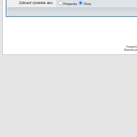
Zobraziť výsledok ako:
Príspevky
Témy
Powered 
Slovenský p