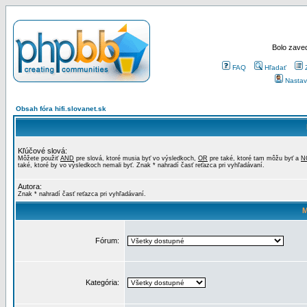
Bolo zaved
FAQ
Hľadať
Nastav
Obsah fóra hifi.slovanet.sk
Kľúčové slová:
Môžete použiť
AND
pre slová, ktoré musia byť vo výsledkoch,
OR
pre také, ktoré tam môžu byť a
N
také, ktoré by vo výsledkoch nemali byť. Znak * nahradí časť reťazca pri vyhľadávaní.
Autora:
Znak * nahradí časť reťazca pri vyhľadávaní.
M
Fórum:
Kategória: