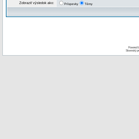
Zobraziť výsledok ako:
Príspevky
Témy
Powered 
Slovenský p