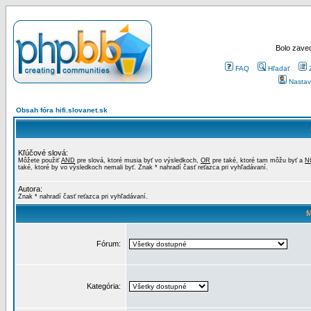
Bolo zaved
FAQ
Hľadať
Nastav
Obsah fóra hifi.slovanet.sk
Kľúčové slová:
Môžete použiť
AND
pre slová, ktoré musia byť vo výsledkoch,
OR
pre také, ktoré tam môžu byť a
N
také, ktoré by vo výsledkoch nemali byť. Znak * nahradí časť reťazca pri vyhľadávaní.
Autora:
Znak * nahradí časť reťazca pri vyhľadávaní.
M
Fórum:
Kategória: