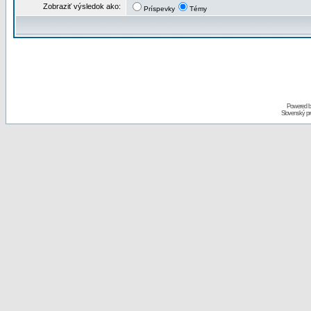
Zobraziť výsledok ako:
Príspevky
Témy
Powered 
Slovenský p