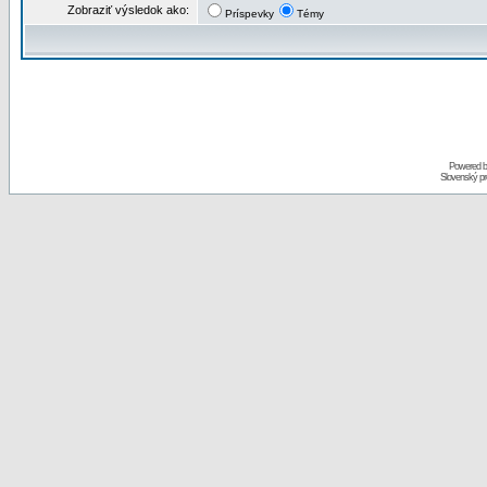
Zobraziť výsledok ako:
Príspevky
Témy
Powered 
Slovenský p