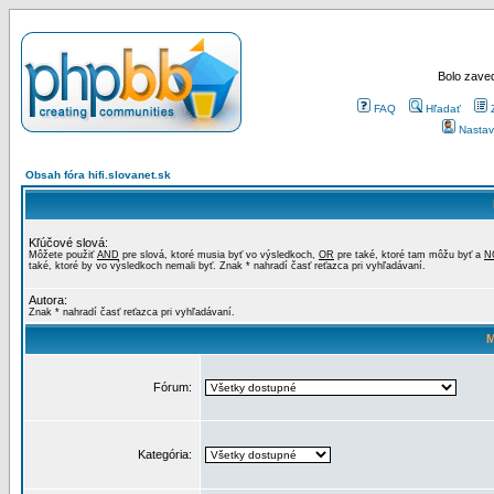
Bolo zaved
FAQ
Hľadať
Nastav
Obsah fóra hifi.slovanet.sk
Kľúčové slová:
Môžete použiť
AND
pre slová, ktoré musia byť vo výsledkoch,
OR
pre také, ktoré tam môžu byť a
N
také, ktoré by vo výsledkoch nemali byť. Znak * nahradí časť reťazca pri vyhľadávaní.
Autora:
Znak * nahradí časť reťazca pri vyhľadávaní.
M
Fórum:
Kategória: