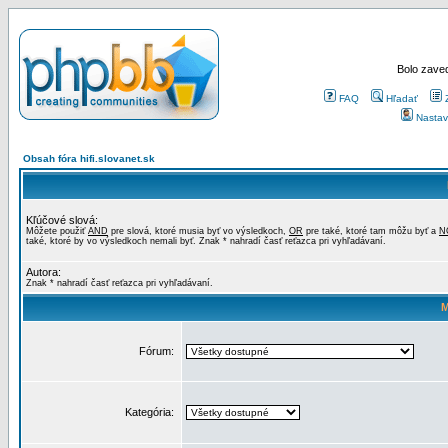
Bolo zaved
FAQ
Hľadať
Nastav
Obsah fóra hifi.slovanet.sk
Kľúčové slová:
Môžete použiť
AND
pre slová, ktoré musia byť vo výsledkoch,
OR
pre také, ktoré tam môžu byť a
N
také, ktoré by vo výsledkoch nemali byť. Znak * nahradí časť reťazca pri vyhľadávaní.
Autora:
Znak * nahradí časť reťazca pri vyhľadávaní.
M
Fórum:
Kategória: