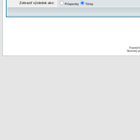
Zobraziť výsledok ako:
Príspevky
Témy
Powered 
Slovenský p