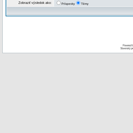
Zobraziť výsledok ako:
Príspevky
Témy
Powered 
Slovenský p