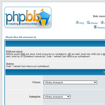
Bolo zaved
FAQ
Hľadať
Nastav
Obsah fóra hifi.slovanet.sk
Kľúčové slová:
Môžete použiť
AND
pre slová, ktoré musia byť vo výsledkoch,
OR
pre také, ktoré tam môžu byť a
N
také, ktoré by vo výsledkoch nemali byť. Znak * nahradí časť reťazca pri vyhľadávaní.
Autora:
Znak * nahradí časť reťazca pri vyhľadávaní.
M
Fórum:
Kategória: