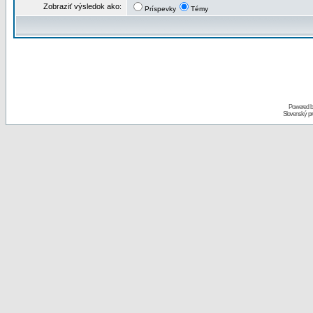
Zobraziť výsledok ako:
Príspevky
Témy
Powered 
Slovenský p