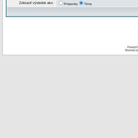
Zobraziť výsledok ako:
Príspevky
Témy
Powered 
Slovenský p