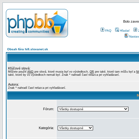
Bolo zaved
FAQ
Hľadať
Nastav
Obsah fóra hifi.slovanet.sk
Kľúčové slová:
Môžete použiť
AND
pre slová, ktoré musia byť vo výsledkoch,
OR
pre také, ktoré tam môžu byť a
N
také, ktoré by vo výsledkoch nemali byť. Znak * nahradí časť reťazca pri vyhľadávaní.
Autora:
Znak * nahradí časť reťazca pri vyhľadávaní.
M
Fórum:
Kategória: