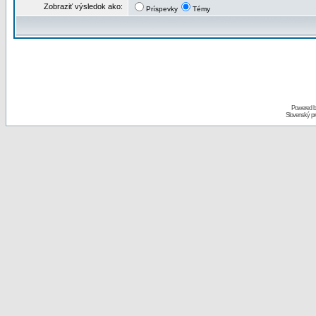
Zobraziť výsledok ako:
Príspevky
Témy
Powered 
Slovenský p