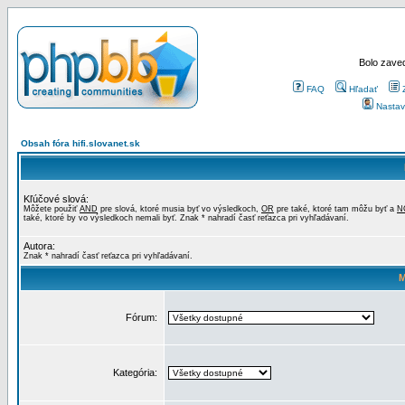
Bolo zaved
FAQ
Hľadať
Nastav
Obsah fóra hifi.slovanet.sk
Kľúčové slová:
Môžete použiť
AND
pre slová, ktoré musia byť vo výsledkoch,
OR
pre také, ktoré tam môžu byť a
N
také, ktoré by vo výsledkoch nemali byť. Znak * nahradí časť reťazca pri vyhľadávaní.
Autora:
Znak * nahradí časť reťazca pri vyhľadávaní.
M
Fórum:
Kategória: