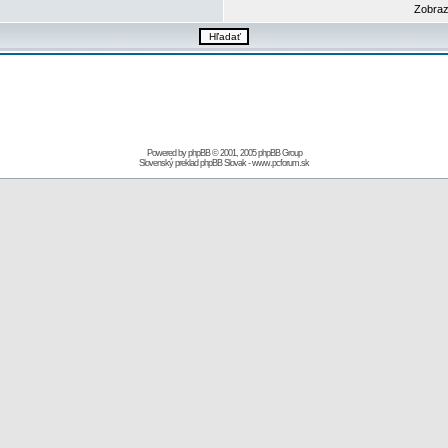
Zobraz
Powered by
phpBB
© 2001, 2005 phpBB Group
Slovenský preklad
phpBB Slovak
-
www.pcforum.sk