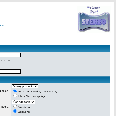
ácia
e zadaný.
dzajúce:
Hľadať názov témy a text správy.
Hľadať len text správy.
ť podľa:
Vzostupne
Zostupne