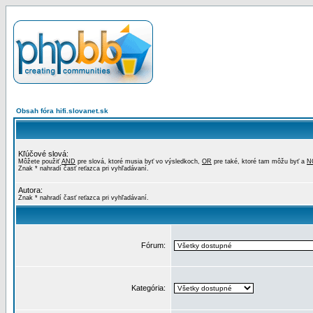
Obsah fóra hifi.slovanet.sk
Kľúčové slová:
Môžete použiť
AND
pre slová, ktoré musia byť vo výsledkoch,
OR
pre také, ktoré tam môžu byť a
N
Znak * nahradí časť reťazca pri vyhľadávaní.
Autora:
Znak * nahradí časť reťazca pri vyhľadávaní.
Fórum:
Kategória: