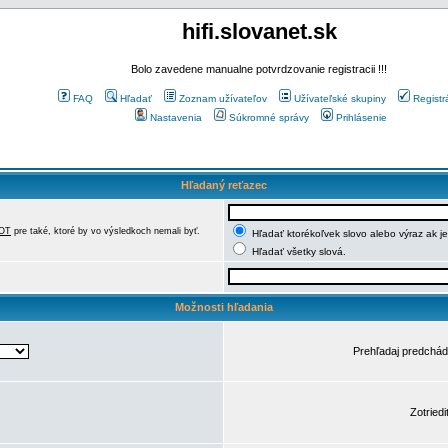
hifi.slovanet.sk
Bolo zavedene manualne potvrdzovanie registracii !!!
FAQ
Hľadať
Zoznam užívateľov
Užívateľské skupiny
Registr
Nastavenia
Súkromné správy
Prihlásenie
Hľadaný reťazec
OT
pre také, ktoré by vo výsledkoch nemali byť.
Hľadať ktorékoľvek slovo alebo výraz ak j
Hľadať všetky slová.
Možnosti hľadania
Prehľadaj predchá
Zotriedi