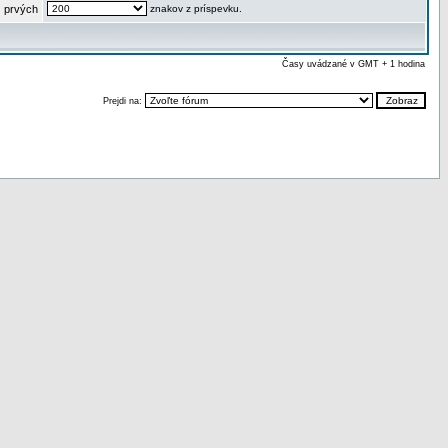
 prvých
znakov z príspevku.
Časy uvádzané v GMT + 1 hodina
Prejdi na: