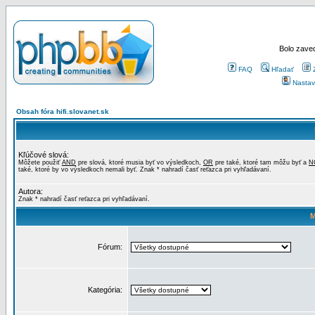
Bolo zaved
FAQ
Hľadať
Nastav
Obsah fóra hifi.slovanet.sk
Kľúčové slová:
Môžete použiť
AND
pre slová, ktoré musia byť vo výsledkoch,
OR
pre také, ktoré tam môžu byť a
N
také, ktoré by vo výsledkoch nemali byť. Znak * nahradí časť reťazca pri vyhľadávaní.
Autora:
Znak * nahradí časť reťazca pri vyhľadávaní.
M
Fórum:
Kategória: