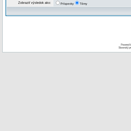
Zobraziť výsledok ako:
Príspevky
Témy
Powered 
Slovenský p