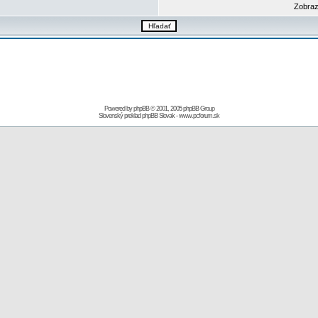
Zobraz
Powered by
phpBB
© 2001, 2005 phpBB Group
Slovenský preklad
phpBB Slovak
-
www.pcforum.sk