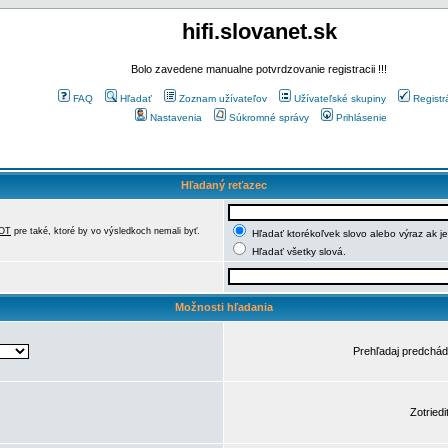
hifi.slovanet.sk
Bolo zavedene manualne potvrdzovanie registracii !!!
FAQ
Hľadať
Zoznam užívateľov
Užívateľské skupiny
Registr
Nastavenia
Súkromné správy
Prihlásenie
Hľadaný reťazec
OT
pre také, ktoré by vo výsledkoch nemali byť.
Hľadať ktorékoľvek slovo alebo výraz ak j
Hľadať všetky slová.
Možnosti hľadania
Prehľadaj predchá
Zotriedi