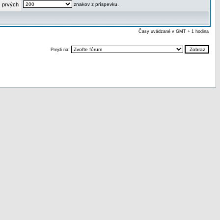
 prvých
znakov z príspevku.
Časy uvádzané v GMT + 1 hodina
Prejdi na: