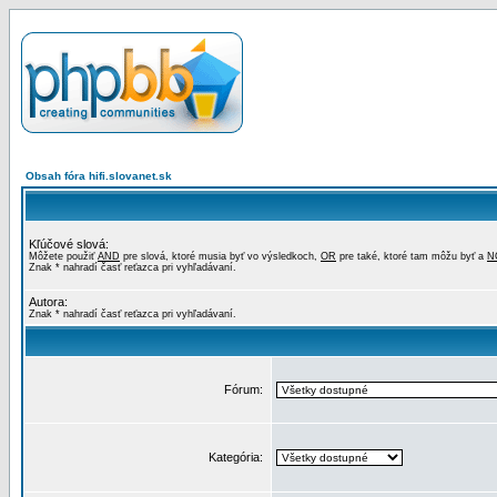
Obsah fóra hifi.slovanet.sk
Kľúčové slová:
Môžete použiť
AND
pre slová, ktoré musia byť vo výsledkoch,
OR
pre také, ktoré tam môžu byť a
N
Znak * nahradí časť reťazca pri vyhľadávaní.
Autora:
Znak * nahradí časť reťazca pri vyhľadávaní.
Fórum:
Kategória: