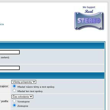
ácia
e zadaný.
dzajúce:
Hľadať názov témy a text správy.
Hľadať len text správy.
ť podľa:
Vzostupne
Zostupne