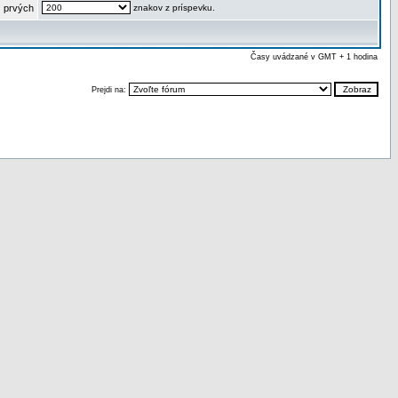
 prvých
znakov z príspevku.
Časy uvádzané v GMT + 1 hodina
Prejdi na: