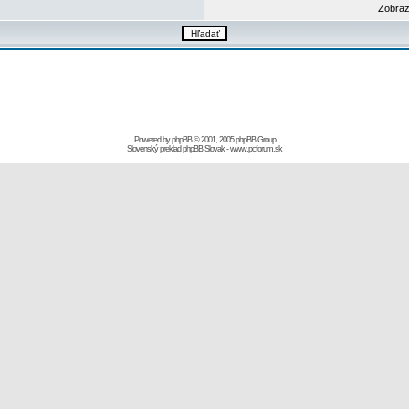
Zobraz
Powered by
phpBB
© 2001, 2005 phpBB Group
Slovenský preklad
phpBB Slovak
-
www.pcforum.sk