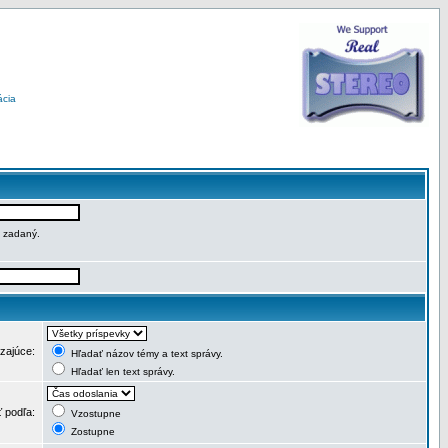
ácia
e zadaný.
dzajúce:
Hľadať názov témy a text správy.
Hľadať len text správy.
ť podľa:
Vzostupne
Zostupne