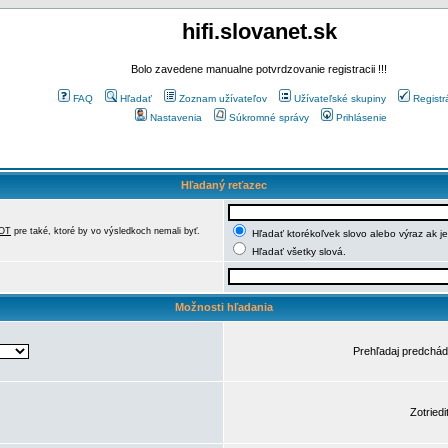
hifi.slovanet.sk
Bolo zavedene manualne potvrdzovanie registracii !!!
FAQ
Hľadať
Zoznam užívateľov
Užívateľské skupiny
Registr
Nastavenia
Súkromné správy
Prihlásenie
Hľadaný reťazec
OT
pre také, ktoré by vo výsledkoch nemali byť.
Hľadať ktorékoľvek slovo alebo výraz ak j
Hľadať všetky slová.
Možnosti hľadania
Prehľadaj predchá
Zotriedi