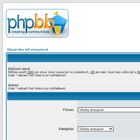
Obsah fóra hifi.slovanet.sk
Kľúčové slová:
Môžete použiť
AND
pre slová, ktoré musia byť vo výsledkoch,
OR
pre také, ktoré tam môžu byť a
N
Znak * nahradí časť reťazca pri vyhľadávaní.
Autora:
Znak * nahradí časť reťazca pri vyhľadávaní.
Fórum:
Kategória: