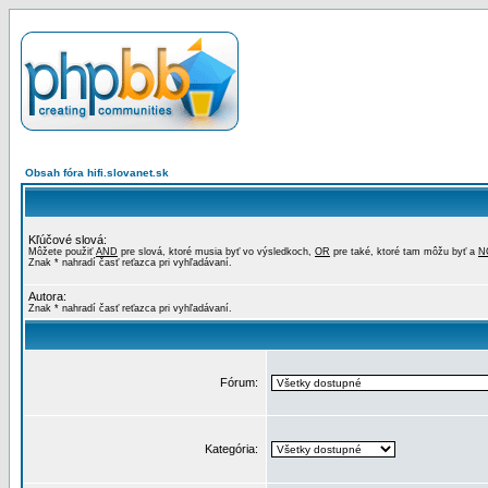
Obsah fóra hifi.slovanet.sk
Kľúčové slová:
Môžete použiť
AND
pre slová, ktoré musia byť vo výsledkoch,
OR
pre také, ktoré tam môžu byť a
N
Znak * nahradí časť reťazca pri vyhľadávaní.
Autora:
Znak * nahradí časť reťazca pri vyhľadávaní.
Fórum:
Kategória: