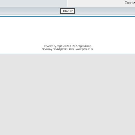
Zobraz
Powered by
phpBB
© 2001, 2005 phpBB Group
Slovenský preklad
phpBB Slovak
-
www.pcforum.sk