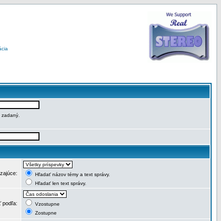
ácia
e zadaný.
dzajúce:
Hľadať názov témy a text správy.
Hľadať len text správy.
ť podľa:
Vzostupne
Zostupne