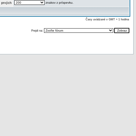
 prvých
znakov z príspevku.
Časy uvádzané v GMT + 1 hodina
Prejdi na: