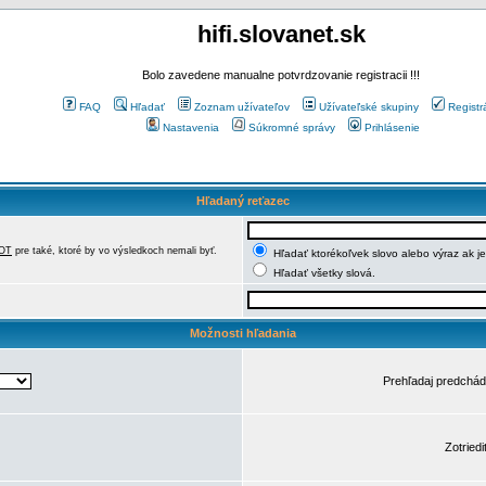
hifi.slovanet.sk
Bolo zavedene manualne potvrdzovanie registracii !!!
FAQ
Hľadať
Zoznam užívateľov
Užívateľské skupiny
Registr
Nastavenia
Súkromné správy
Prihlásenie
Hľadaný reťazec
OT
pre také, ktoré by vo výsledkoch nemali byť.
Hľadať ktorékoľvek slovo alebo výraz ak j
Hľadať všetky slová.
Možnosti hľadania
Prehľadaj predchá
Zotriedi