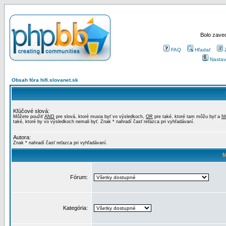
Bolo zaved
FAQ
Hľadať
Nastav
Obsah fóra hifi.slovanet.sk
Kľúčové slová:
Môžete použiť
AND
pre slová, ktoré musia byť vo výsledkoch,
OR
pre také, ktoré tam môžu byť a
N
také, ktoré by vo výsledkoch nemali byť. Znak * nahradí časť reťazca pri vyhľadávaní.
Autora:
Znak * nahradí časť reťazca pri vyhľadávaní.
M
Fórum:
Kategória: