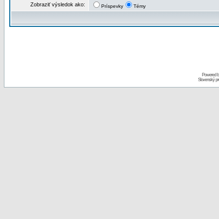
Zobraziť výsledok ako:
Príspevky
Témy
Powered 
Slovenský p