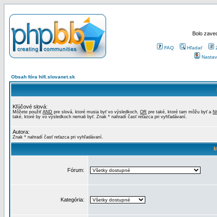
Bolo zaved
FAQ
Hľadať
Nastav
Obsah fóra hifi.slovanet.sk
Kľúčové slová:
Môžete použiť
AND
pre slová, ktoré musia byť vo výsledkoch,
OR
pre také, ktoré tam môžu byť a
N
také, ktoré by vo výsledkoch nemali byť. Znak * nahradí časť reťazca pri vyhľadávaní.
Autora:
Znak * nahradí časť reťazca pri vyhľadávaní.
M
Fórum:
Kategória: