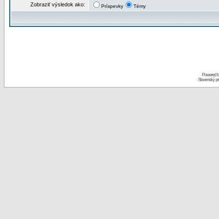
Zobraziť výsledok ako:
Príspevky
Témy
Powered 
Slovenský p