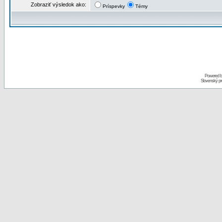
Zobraziť výsledok ako:
Príspevky
Témy
Powered 
Slovenský p