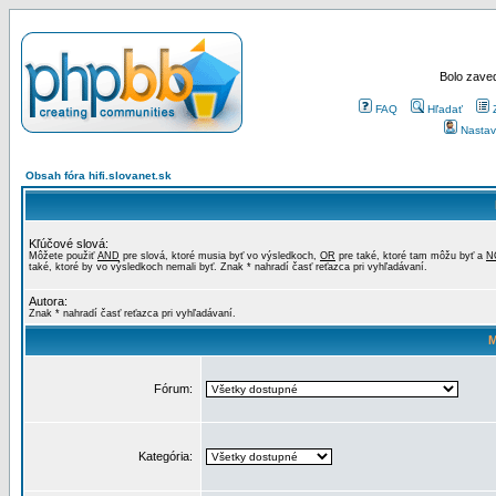
Bolo zaved
FAQ
Hľadať
Nastav
Obsah fóra hifi.slovanet.sk
Kľúčové slová:
Môžete použiť
AND
pre slová, ktoré musia byť vo výsledkoch,
OR
pre také, ktoré tam môžu byť a
N
také, ktoré by vo výsledkoch nemali byť. Znak * nahradí časť reťazca pri vyhľadávaní.
Autora:
Znak * nahradí časť reťazca pri vyhľadávaní.
M
Fórum:
Kategória: