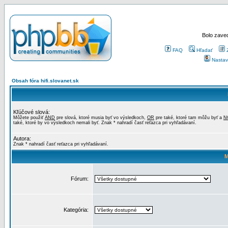
Bolo zaved
FAQ
Hľadať
Nastav
Obsah fóra hifi.slovanet.sk
Kľúčové slová:
Môžete použiť
AND
pre slová, ktoré musia byť vo výsledkoch,
OR
pre také, ktoré tam môžu byť a
N
také, ktoré by vo výsledkoch nemali byť. Znak * nahradí časť reťazca pri vyhľadávaní.
Autora:
Znak * nahradí časť reťazca pri vyhľadávaní.
M
Fórum:
Kategória: