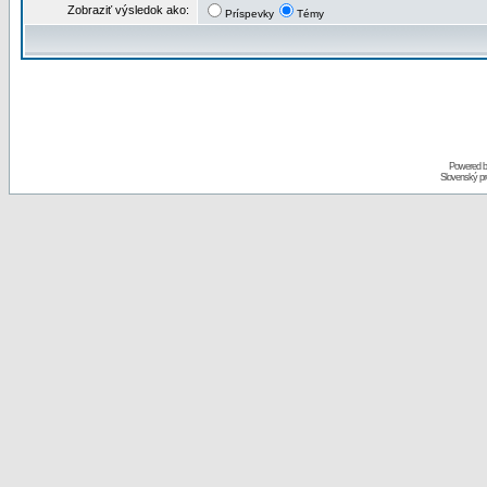
Zobraziť výsledok ako:
Príspevky
Témy
Powered 
Slovenský p