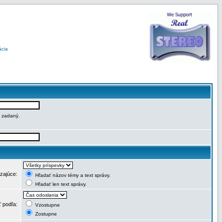
ácia
e zadaný.
dzajúce:
Hľadať názov témy a text správy.
Hľadať len text správy.
ť podľa:
Vzostupne
Zostupne