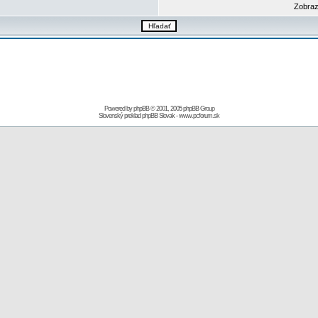
Zobraz
Powered by
phpBB
© 2001, 2005 phpBB Group
Slovenský preklad
phpBB Slovak
-
www.pcforum.sk