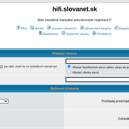
hifi.slovanet.sk
Bolo zavedene manualne potvrdzovanie registracii !!!
FAQ
Hľadať
Zoznam užívateľov
Užívateľské skupiny
Registr
Nastavenia
Súkromné správy
Prihlásenie
Hľadaný reťazec
OT
pre také, ktoré by vo výsledkoch nemali byť.
Hľadať ktorékoľvek slovo alebo výraz ak j
Hľadať všetky slová.
Možnosti hľadania
Prehľadaj predchá
Zotriedi