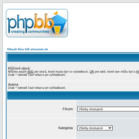
Obsah fóra hifi.slovanet.sk
Kľúčové slová:
Môžete použiť
AND
pre slová, ktoré musia byť vo výsledkoch,
OR
pre také, ktoré tam môžu byť a
N
Znak * nahradí časť reťazca pri vyhľadávaní.
Autora:
Znak * nahradí časť reťazca pri vyhľadávaní.
Fórum:
Kategória: