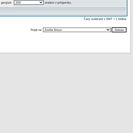
 prvých
znakov z príspevku.
Časy uvádzané v GMT + 1 hodina
Prejdi na: