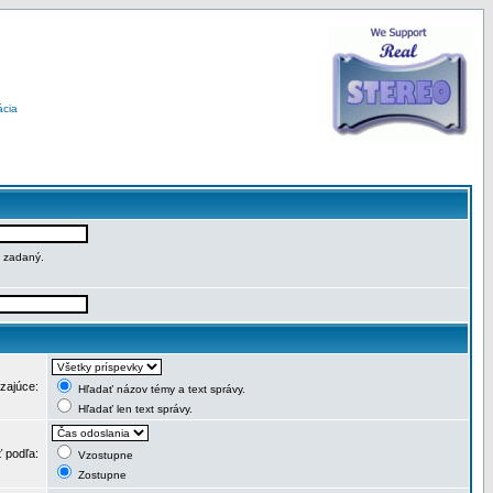
ácia
e zadaný.
dzajúce:
Hľadať názov témy a text správy.
Hľadať len text správy.
ť podľa:
Vzostupne
Zostupne