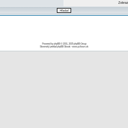
Zobraz
Powered by
phpBB
© 2001, 2005 phpBB Group
Slovenský preklad
phpBB Slovak
-
www.pcforum.sk