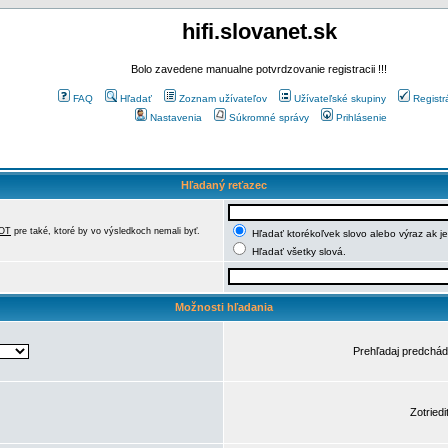
hifi.slovanet.sk
Bolo zavedene manualne potvrdzovanie registracii !!!
FAQ
Hľadať
Zoznam užívateľov
Užívateľské skupiny
Registr
Nastavenia
Súkromné správy
Prihlásenie
Hľadaný reťazec
OT
pre také, ktoré by vo výsledkoch nemali byť.
Hľadať ktorékoľvek slovo alebo výraz ak j
Hľadať všetky slová.
Možnosti hľadania
Prehľadaj predchá
Zotriedi