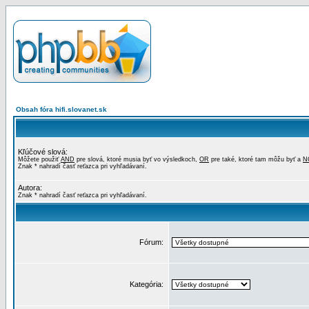
Obsah fóra hifi.slovanet.sk
Kľúčové slová:
Môžete použiť
AND
pre slová, ktoré musia byť vo výsledkoch,
OR
pre také, ktoré tam môžu byť a
N
Znak * nahradí časť reťazca pri vyhľadávaní.
Autora:
Znak * nahradí časť reťazca pri vyhľadávaní.
Fórum:
Kategória: