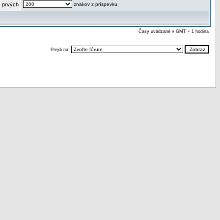
 prvých
znakov z príspevku.
Časy uvádzané v GMT + 1 hodina
Prejdi na: