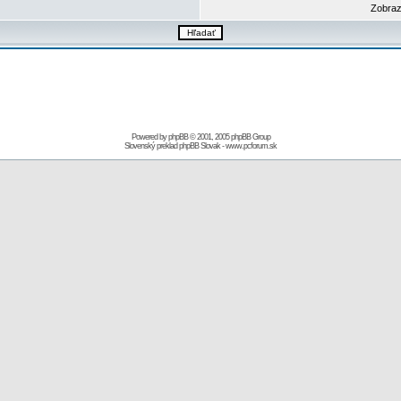
Zobraz
Powered by
phpBB
© 2001, 2005 phpBB Group
Slovenský preklad
phpBB Slovak
-
www.pcforum.sk