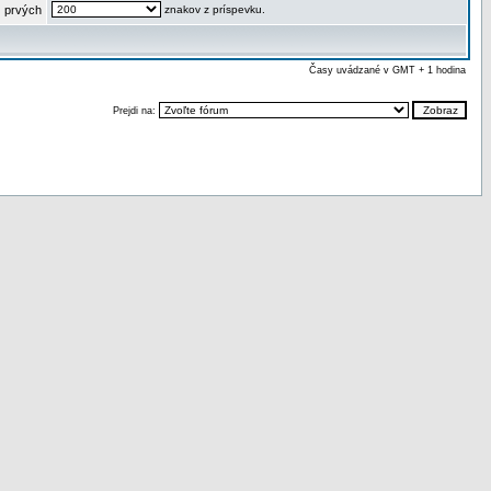
 prvých
znakov z príspevku.
Časy uvádzané v GMT + 1 hodina
Prejdi na: