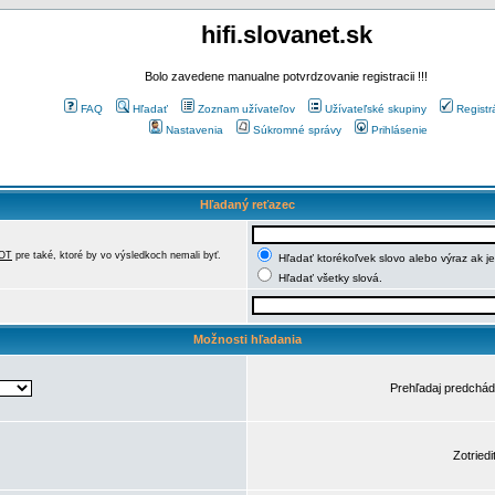
hifi.slovanet.sk
Bolo zavedene manualne potvrdzovanie registracii !!!
FAQ
Hľadať
Zoznam užívateľov
Užívateľské skupiny
Registr
Nastavenia
Súkromné správy
Prihlásenie
Hľadaný reťazec
OT
pre také, ktoré by vo výsledkoch nemali byť.
Hľadať ktorékoľvek slovo alebo výraz ak j
Hľadať všetky slová.
Možnosti hľadania
Prehľadaj predchá
Zotriedi