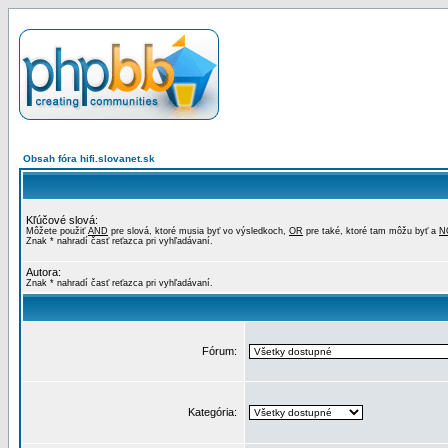
Obsah fóra hifi.slovanet.sk
Kľúčové slová:
Môžete použiť
AND
pre slová, ktoré musia byť vo výsledkoch,
OR
pre také, ktoré tam môžu byť a
N
Znak * nahradí časť reťazca pri vyhľadávaní.
Autora:
Znak * nahradí časť reťazca pri vyhľadávaní.
Fórum:
Kategória: