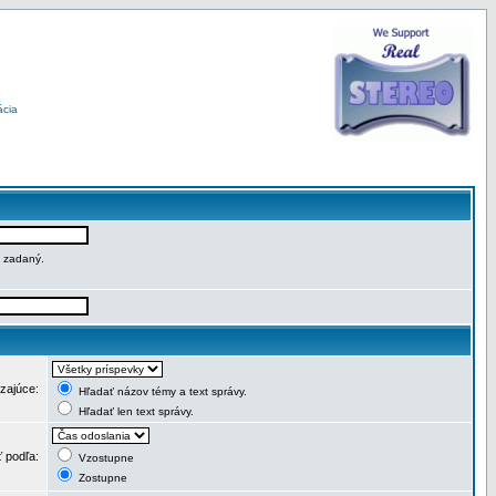
ácia
e zadaný.
dzajúce:
Hľadať názov témy a text správy.
Hľadať len text správy.
ť podľa:
Vzostupne
Zostupne