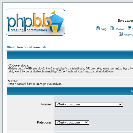
Bolo zaved
FAQ
Hľadať
Nastav
Obsah fóra hifi.slovanet.sk
Kľúčové slová:
Môžete použiť
AND
pre slová, ktoré musia byť vo výsledkoch,
OR
pre také, ktoré tam môžu byť a
N
také, ktoré by vo výsledkoch nemali byť. Znak * nahradí časť reťazca pri vyhľadávaní.
Autora:
Znak * nahradí časť reťazca pri vyhľadávaní.
M
Fórum:
Kategória: