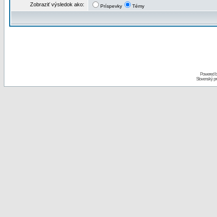
Zobraziť výsledok ako:
Príspevky
Témy
Powered 
Slovenský p