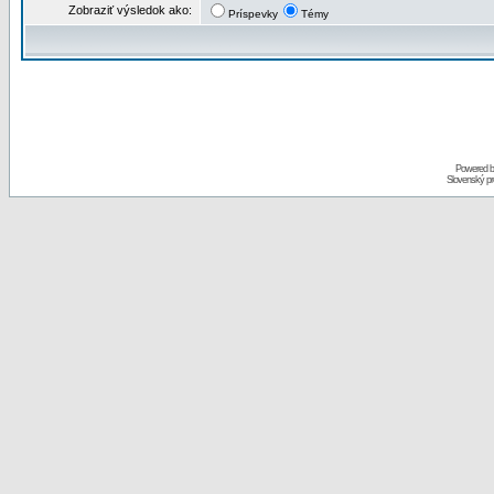
Zobraziť výsledok ako:
Príspevky
Témy
Powered 
Slovenský p