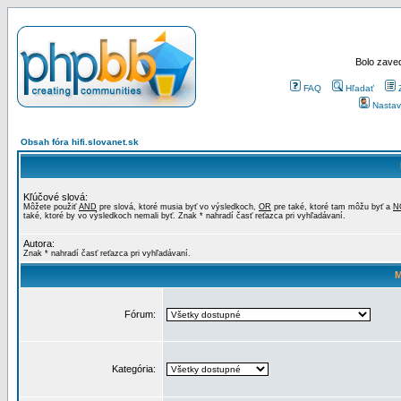
Bolo zaved
FAQ
Hľadať
Nastav
Obsah fóra hifi.slovanet.sk
Kľúčové slová:
Môžete použiť
AND
pre slová, ktoré musia byť vo výsledkoch,
OR
pre také, ktoré tam môžu byť a
N
také, ktoré by vo výsledkoch nemali byť. Znak * nahradí časť reťazca pri vyhľadávaní.
Autora:
Znak * nahradí časť reťazca pri vyhľadávaní.
M
Fórum:
Kategória: